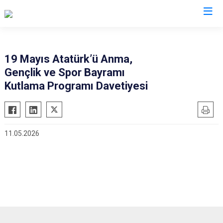
Kocaeli
19 Mayıs Atatürk’ü Anma,
Gençlik ve Spor Bayramı
Gebze
Başiskele
Kutlama Programı Davetiyesi
Gölcük
Darıca
Kandıra
Çayırova
Karamürsel
Dilovası
11.05.2026
Körfez
İzmit
Derince
Kartepe