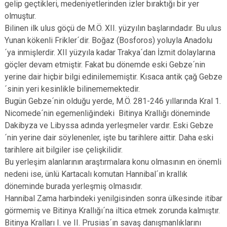
gelip geçtikleri, medeniyetlerinden izler bıraktığı bir yer
olmuştur.
Bilinen ilk ulus göçü de M.Ö. XII. yüzyılın başlarındadır. Bu ulus
Yunan kökenli Frikler´dir. Boğaz (Bosforos) yoluyla Anadolu
´ya inmişlerdir. XII yüzyıla kadar Trakya´dan İzmit dolaylarına
göçler devam etmiştir. Fakat bu dönemde eski Gebze´nin
yerine dair hiçbir bilgi edinilememiştir. Kısaca antik çağ Gebze
´sinin yeri kesinlikle bilinememektedir.
Bugün Gebze´nin olduğu yerde, M.Ö. 281-246 yıllarında Kral 1.
Nicomede´nin egemenliğindeki Bitinya Krallığı döneminde
Dakibyza ve Libyssa adında yerleşmeler vardır. Eski Gebze
´nin yerine dair söylenenler, işte bu tarihlere aittir. Daha eski
tarihlere ait bilgiler ise çelişkilidir.
Bu yerleşim alanlarının araştırmalara konu olmasının en önemli
nedeni ise, ünlü Kartacalı komutan Hannibal´ın krallık
döneminde burada yerleşmiş olmasıdır.
Hannibal Zama harbindeki yenilgisinden sonra ülkesinde itibar
görmemiş ve Bitinya Krallığı´na iltica etmek zorunda kalmıştır.
Bitinya Kralları I. ve II. Prusias´ın savaş danışmanlıklarını