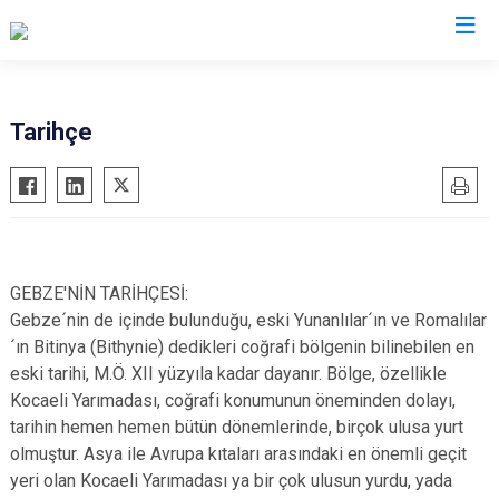
Kocaeli
Tarihçe
Gebze
Başiskele
Gölcük
Darıca
Kandıra
Çayırova
Karamürsel
Dilovası
GEBZE'NİN TARİHÇESİ:
Körfez
İzmit
Gebze´nin de içinde bulunduğu, eski Yunanlılar´ın ve Romalılar
´ın Bitinya (Bithynie) dedikleri coğrafi bölgenin bilinebilen en
Derince
Kartepe
eski tarihi, M.Ö. XII yüzyıla kadar dayanır. Bölge, özellikle
Kocaeli Yarımadası, coğrafi konumunun öneminden dolayı,
tarihin hemen hemen bütün dönemlerinde, birçok ulusa yurt
olmuştur. Asya ile Avrupa kıtaları arasındaki en önemli geçit
yeri olan Kocaeli Yarımadası ya bir çok ulusun yurdu, yada