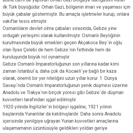
ilk Türk büyüğüdür. Orhan Gazi, bölgenin imarı ve yaşaması için
büyük çabalar göstermiştir. Bu amaçla işletmeler kurup, onlara
vakıflar tesis etmiştir.
Osmanlıların devlet olma çabaları sırasında, Gebze yine
ordugah yerleşimi olarak kullanılmıştır. Osmanlı Beyliğinin
kurulmasında büyük emekleri geçen Akçakoca Bey´in oğlu
olan İlyas Çelebi de hem Gebze´nin fethinde hem de
kuruluşunda büyük rol oynamıştır.
Gebze Osmanlı İmparatorluğunun son yıllarına kadar kimi
zaman İstanbul´a, daha çok da Kocaeli´ye bağlı bir kaza
olarak, önemli bir yer niteliğini uzun yıllar korur. 1. Dünya
Savaşı´nda Osmanlı İmparatorluğunun yenik düşmesi üzerine
Anadolu ve Trakya´nın birçok yöresi gibi Gebze´de düşman
kuvvetleri tarafından işgal edilmiştir.
1920 yılında İngilizler´in bölgeyi işgaline, 1921 yılının
başlarında Yunanlılar da katılmışlardır. Daha sonra Anadolu
içerisinde yenilgiye uğrayan Yunan kuvvetleri amaçlarına
ulaşamamanın üzüntüsüyle geldikleri yoldan geriye