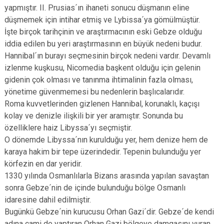
yapmıştır. II. Prusias´ın ihaneti sonucu düşmanın eline
düşmemek için intihar etmiş ve Lybissa´ya gömülmüştür.
İşte birçok tarihçinin ve araştırmacının eski Gebze olduğu
iddia edilen bu yeri araştırmasının en büyük nedeni budur.
Hannibal´ın burayı seçmesinin birçok nedeni vardır. Devamlı
izlenme kuşkusu, Nicomedia başkent olduğu için gelenin
gidenin çok olması ve tanınma ihtimalinin fazla olması,
yönetime güvenmemesi bu nedenlerin başlıcalarıdır.
Roma kuvvetlerinden gizlenen Hannibal, korunaklı, kaçışı
kolay ve denizle ilişkili bir yer aramıştır. Sonunda bu
özelliklere haiz Libyssa´yı seçmiştir.
O dönemde Libyssa´nın kurulduğu yer, hem denize hem de
karaya hakim bir tepe üzerindedir. Tepenin bulunduğu yer
körfezin en dar yeridir.
1330 yılında Osmanlılarla Bizans arasında yapılan savaştan
sonra Gebze´nin de içinde bulunduğu bölge Osmanlı
idaresine dahil edilmiştir.
Bugünkü Gebze´nin kurucusu Orhan Gazi´dir. Gebze´de kendi
adına cami de yaptıran Orhan Gazi bölgeye damgasını vuran