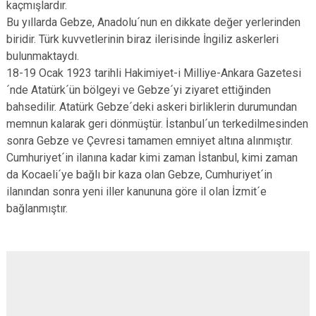
kaçmışlardır.
Bu yıllarda Gebze, Anadolu´nun en dikkate değer yerlerinden
biridir. Türk kuvvetlerinin biraz ilerisinde İngiliz askerleri
bulunmaktaydı.
18-19 Ocak 1923 tarihli Hakimiyet-i Milliye-Ankara Gazetesi
´nde Atatürk´ün bölgeyi ve Gebze´yi ziyaret ettiğinden
bahsedilir. Atatürk Gebze´deki askeri birliklerin durumundan
memnun kalarak geri dönmüştür. İstanbul´un terkedilmesinden
sonra Gebze ve Çevresi tamamen emniyet altına alınmıştır.
Cumhuriyet´in ilanına kadar kimi zaman İstanbul, kimi zaman
da Kocaeli´ye bağlı bir kaza olan Gebze, Cumhuriyet´in
ilanından sonra yeni iller kanununa göre il olan İzmit´e
bağlanmıştır.