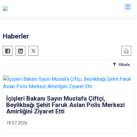
Kocaeli
Haberler
Gebze
Başiskele
Gölcük
Darıca
Filtrele
Kandıra
Çayırova
Karamürsel
Dilovası
Körfez
İzmit
Derince
Kartepe
İçişleri Bakanı Sayın Mustafa Çiftçi,
Beylikbağı Şehit Faruk Aslan Polis Merkezi
Amirliğini Ziyaret Etti
18.07.2026