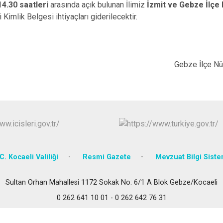
4.30 saatleri
arasında açık bulunan İlimiz
İzmit ve Gebze İlç
Körfez
Kimlik Belgesi ihtiyaçları giderilecektir.
Derince
İlçe Nüfus Müdür
C. Kocaeli Valiliği
Resmi Gazete
Mevzuat Bilgi Siste
Sultan Orhan Mahallesi 1172 Sokak No: 6/1 A Blok Gebze/Kocaeli
0 262 641 10 01 - 0 262 642 76 31