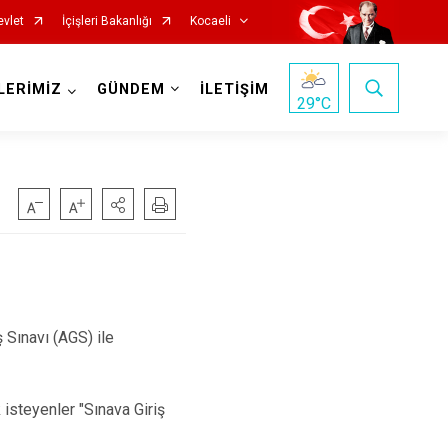
evlet
İçişleri Bakanlığı
Kocaeli
LERİMİZ
GÜNDEM
İLETİŞİM
29
°C
Başiskele
Sınavı (AGS) ile
Darıca
Çayırova
steyenler "Sınava Giriş
Dilovası