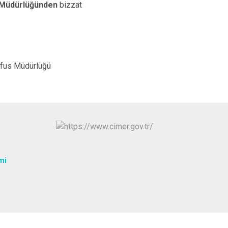
e Müdürlüğünden
bizzat
İzmit
Kartepe
lüğü
mi