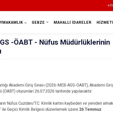
e-D
AYMAKAMLIK
GEBZE
MAHALLİ İDARELER
HİZMET
Kocaeli
GS -ÖABT - Nüfus Müdürlüklerinin
ı
Gebze
ığı Akademi Giriş Sınavı (2026-MEB-AGS-ÖABT), Akademi Giriş 
i (ÖABT) oturumları 26.07.2026 tarihinde yapılacaktır.
Gölcük
Kandıra
n Nüfus Cuzdanı/T.C. Kimlik kartını kaybeden ve yeniden almak i
Karamürsel
f ile Geçici Kimlik Belgesi düzenlemek üzere
26 Temmuz