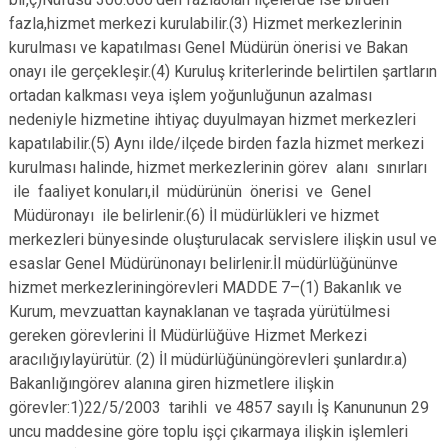
fazla,hizmet merkezi kurulabilir.(3) Hizmet merkezlerinin
kurulması ve kapatılması Genel Müdürün önerisi ve Bakan
onayı ile gerçekleşir.(4) Kuruluş kriterlerinde belirtilen şartların
ortadan kalkması veya işlem yoğunluğunun azalması
nedeniyle hizmetine ihtiyaç duyulmayan hizmet merkezleri
kapatılabilir.(5) Aynı ilde/ilçede birden fazla hizmet merkezi
kurulması halinde, hizmet merkezlerinin görev alanı sınırları
ile faaliyet konuları,il müdürünün önerisi ve Genel
Müdüronayı ile belirlenir.(6) İl müdürlükleri ve hizmet
merkezleri bünyesinde oluşturulacak servislere ilişkin usul ve
esaslar Genel Müdürünonayı belirlenir.İl müdürlüğününve
hizmet merkezleriningörevleri MADDE 7–(1) Bakanlık ve
Kurum, mevzuattan kaynaklanan ve taşrada yürütülmesi
gereken görevlerini İl Müdürlüğüve Hizmet Merkezi
aracılığıylayürütür. (2) İl müdürlüğününgörevleri şunlardır.a)
Bakanlığıngörev alanına giren hizmetlere ilişkin
görevler:1)22/5/2003 tarihli ve 4857 sayılı İş Kanununun 29
uncu maddesine göre toplu işçi çıkarmaya ilişkin işlemleri