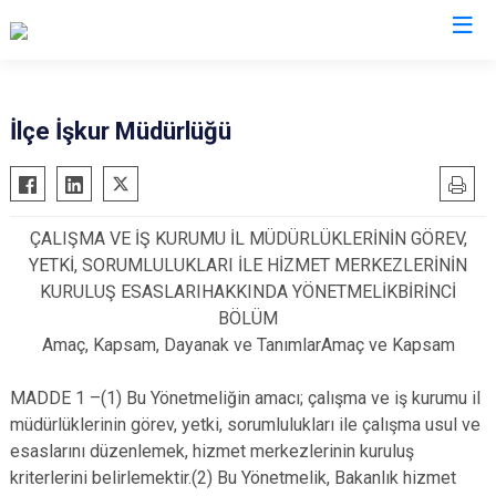
Kocaeli
İlçe İşkur Müdürlüğü
Gebze
Başiskele
Gölcük
Darıca
ÇALIŞMA VE İŞ KURUMU İL MÜDÜRLÜKLERİNİN GÖREV,
Kandıra
Çayırova
YETKİ, SORUMLULUKLARI İLE HİZMET MERKEZLERİNİN
Karamürsel
Dilovası
KURULUŞ ESASLARIHAKKINDA YÖNETMELİKBİRİNCİ
Körfez
İzmit
BÖLÜM
Amaç, Kapsam, Dayanak ve TanımlarAmaç ve Kapsam
Derince
Kartepe
MADDE 1 –(1) Bu Yönetmeliğin amacı; çalışma ve iş kurumu il
müdürlüklerinin görev, yetki, sorumlulukları ile çalışma usul ve
esaslarını düzenlemek, hizmet merkezlerinin kuruluş
kriterlerini belirlemektir.(2) Bu Yönetmelik, Bakanlık hizmet