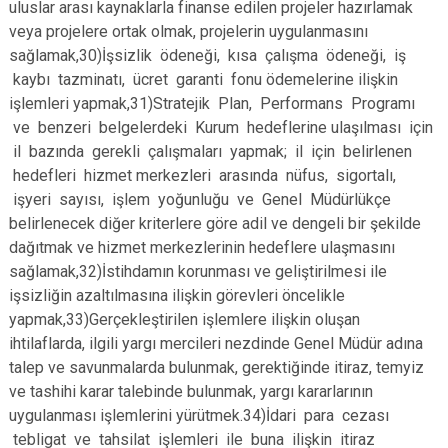
uluslar arası kaynaklarla finanse edilen projeler hazırlamak
veya projelere ortak olmak, projelerin uygulanmasını
sağlamak,30)İşsizlik ödeneği, kısa çalışma ödeneği, iş
kaybı tazminatı, ücret garanti fonu ödemelerine ilişkin
işlemleri yapmak,31)Stratejik Plan, Performans Programı
ve benzeri belgelerdeki Kurum hedeflerine ulaşılması için
il bazında gerekli çalışmaları yapmak; il için belirlenen
hedefleri hizmet merkezleri arasında nüfus, sigortalı,
işyeri sayısı, işlem yoğunluğu ve Genel Müdürlükçe
belirlenecek diğer kriterlere göre adil ve dengeli bir şekilde
dağıtmak ve hizmet merkezlerinin hedeflere ulaşmasını
sağlamak,32)İstihdamın korunması ve geliştirilmesi ile
işsizliğin azaltılmasına ilişkin görevleri öncelikle
yapmak,33)Gerçekleştirilen işlemlere ilişkin oluşan
ihtilaflarda, ilgili yargı mercileri nezdinde Genel Müdür adına
talep ve savunmalarda bulunmak, gerektiğinde itiraz, temyiz
ve tashihi karar talebinde bulunmak, yargı kararlarının
uygulanması işlemlerini yürütmek.34)İdari para cezası
tebligat ve tahsilat işlemleri ile buna ilişkin itiraz