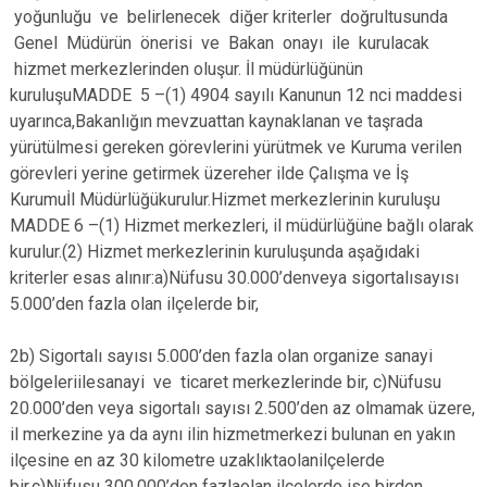
yoğunluğu ve belirlenecek diğer kriterler doğrultusunda
Genel Müdürün önerisi ve Bakan onayı ile kurulacak
hizmet merkezlerinden oluşur. İl müdürlüğünün
kuruluşuMADDE 5 –(1) 4904 sayılı Kanunun 12 nci maddesi
uyarınca,Bakanlığın mevzuattan kaynaklanan ve taşrada
yürütülmesi gereken görevlerini yürütmek ve Kuruma verilen
görevleri yerine getirmek üzereher ilde Çalışma ve İş
Kurumuİl Müdürlüğükurulur.Hizmet merkezlerinin kuruluşu
MADDE 6 –(1) Hizmet merkezleri, il müdürlüğüne bağlı olarak
kurulur.(2) Hizmet merkezlerinin kuruluşunda aşağıdaki
kriterler esas alınır:a)Nüfusu 30.000’denveya sigortalısayısı
5.000’den fazla olan ilçelerde bir,
2b) Sigortalı sayısı 5.000’den fazla olan organize sanayi
bölgeleriilesanayi ve ticaret merkezlerinde bir, c)Nüfusu
20.000’den veya sigortalı sayısı 2.500’den az olmamak üzere,
il merkezine ya da aynı ilin hizmetmerkezi bulunan en yakın
ilçesine en az 30 kilometre uzaklıktaolanilçelerde
bir,ç)Nüfusu 300.000’den fazlaolan ilçelerde ise birden