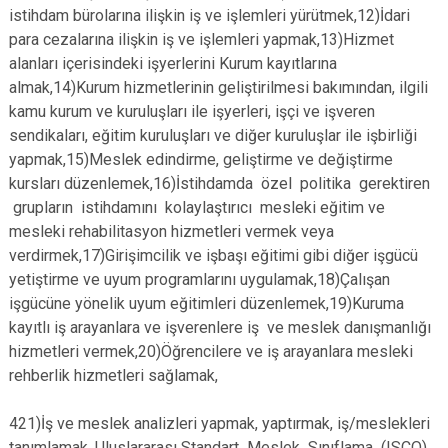
istihdam bürolarına ilişkin iş ve işlemleri yürütmek,12)İdari
para cezalarına ilişkin iş ve işlemleri yapmak,13)Hizmet
alanları içerisindeki işyerlerini Kurum kayıtlarına
almak,14)Kurum hizmetlerinin geliştirilmesi bakımından, ilgili
kamu kurum ve kuruluşları ile işyerleri, işçi ve işveren
sendikaları, eğitim kuruluşları ve diğer kuruluşlar ile işbirliği
yapmak,15)Meslek edindirme, geliştirme ve değiştirme
kursları düzenlemek,16)İstihdamda özel politika gerektiren
grupların istihdamını kolaylaştırıcı mesleki eğitim ve
mesleki rehabilitasyon hizmetleri vermek veya
verdirmek,17)Girişimcilik ve işbaşı eğitimi gibi diğer işgücü
yetiştirme ve uyum programlarını uygulamak,18)Çalışan
işgücüne yönelik uyum eğitimleri düzenlemek,19)Kuruma
kayıtlı iş arayanlara ve işverenlere iş ve meslek danışmanlığı
hizmetleri vermek,20)Öğrencilere ve iş arayanlara mesleki
rehberlik hizmetleri sağlamak,
421)İş ve meslek analizleri yapmak, yaptırmak, iş/meslekleri
tanımlamak, Uluslararası Standart Meslek Sınıflama (ISCO)