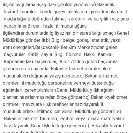
ilişkin uygulama aşağıdaki şekilde yürütülür:a) Bakanlık
hizmet birimleri kendi görev alanlarına giren konularda il
müdürlüğüne doğrudan talimat verebilir ve karşılıklı yazışma
yapabilirler.Birden fazla il müdürlüğünü
ilgilendirendurumlardailgiliyazının bir sureti bilgi amaçlı Genel
Müdürlüğe gönderilir.b) Bilgi, belge, görüş, istatistik, yazılı
soru önergeleri,Başbakanlık İletişim Merkezinden gelen
başvurular, 4982 sayılı Bilgi Edinme Hakkı Kanunu
Kapsamındaki başvurular, Alo 170’den gelen başvurular
gibibenzeri konularda Bakanlık hizmet birimleri ile il
müdürlükleri doğrudan yazışma yapar.c) Bakanlık hizmet
birimleri, il müdürlüğü personeline vermeyi düşündüğü
eğitimleri içeren planlarını,Genel Müdürlük yıllık eğitim
planının hazırlanmasından önce gönderir.ç) Bakanlıkvehizmet
birimleri, mevzuata ilişkinrehberler hazırlayarak il
müdürlüklerine iletilmesiiçin Genel Müdürlüğe gönderir. d)
Bakanlık hizmet birimleri, eğitim veya sınav materyalini
hazırlayarak Genel Müdürlüğe gönderir.e) Bakanlık hizmet
birimleriil müdürlükleri için;iş akış şemalarını, iş tanımlarını ve