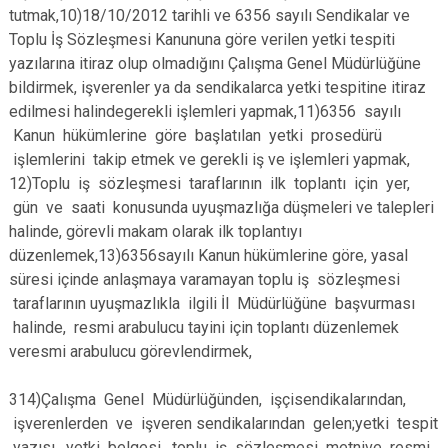
tutmak,10)18/10/2012 tarihli ve 6356 sayılı Sendikalar ve
Toplu İş Sözleşmesi Kanununa göre verilen yetki tespiti
yazılarına itiraz olup olmadığını Çalışma Genel Müdürlüğüne
bildirmek, işverenler ya da sendikalarca yetki tespitine itiraz
edilmesi halindegerekli işlemleri yapmak,11)6356 sayılı
Kanun hükümlerine göre başlatılan yetki prosedürü
işlemlerini takip etmek ve gerekli iş ve işlemleri yapmak,
12)Toplu iş sözleşmesi taraflarının ilk toplantı için yer,
gün ve saati konusunda uyuşmazlığa düşmeleri ve talepleri
halinde, görevli makam olarak ilk toplantıyı
düzenlemek,13)6356sayılı Kanun hükümlerine göre, yasal
süresi içinde anlaşmaya varamayan toplu iş sözleşmesi
taraflarının uyuşmazlıkla ilgili İl Müdürlüğüne başvurması
halinde, resmi arabulucu tayini için toplantı düzenlemek
veresmi arabulucu görevlendirmek,
314)Çalışma Genel Müdürlüğünden, işçisendikalarından,
işverenlerden ve işveren sendikalarından gelen;yetki tespit
yazısı, yetki belgesi, toplu iş sözleşmesi metnive resmi