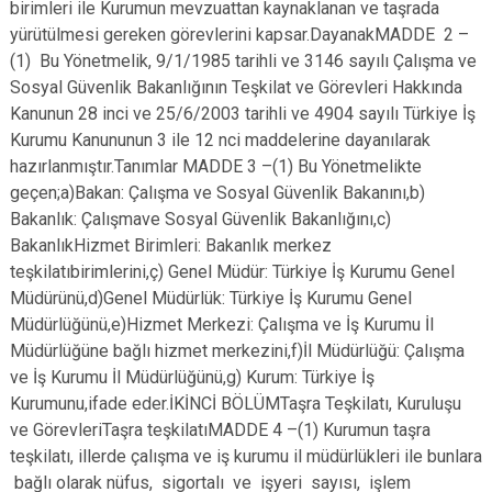
birimleri ile Kurumun mevzuattan kaynaklanan ve taşrada
yürütülmesi gereken görevlerini kapsar.DayanakMADDE 2 –
(1) Bu Yönetmelik, 9/1/1985 tarihli ve 3146 sayılı Çalışma ve
Sosyal Güvenlik Bakanlığının Teşkilat ve Görevleri Hakkında
Kanunun 28 inci ve 25/6/2003 tarihli ve 4904 sayılı Türkiye İş
Kurumu Kanununun 3 ile 12 nci maddelerine dayanılarak
hazırlanmıştır.Tanımlar MADDE 3 –(1) Bu Yönetmelikte
geçen;a)Bakan: Çalışma ve Sosyal Güvenlik Bakanını,b)
Bakanlık: Çalışmave Sosyal Güvenlik Bakanlığını,c)
BakanlıkHizmet Birimleri: Bakanlık merkez
teşkilatıbirimlerini,ç) Genel Müdür: Türkiye İş Kurumu Genel
Müdürünü,d)Genel Müdürlük: Türkiye İş Kurumu Genel
Müdürlüğünü,e)Hizmet Merkezi: Çalışma ve İş Kurumu İl
Müdürlüğüne bağlı hizmet merkezini,f)İl Müdürlüğü: Çalışma
ve İş Kurumu İl Müdürlüğünü,g) Kurum: Türkiye İş
Kurumunu,ifade eder.İKİNCİ BÖLÜMTaşra Teşkilatı, Kuruluşu
ve GörevleriTaşra teşkilatıMADDE 4 –(1) Kurumun taşra
teşkilatı, illerde çalışma ve iş kurumu il müdürlükleri ile bunlara
bağlı olarak nüfus, sigortalı ve işyeri sayısı, işlem