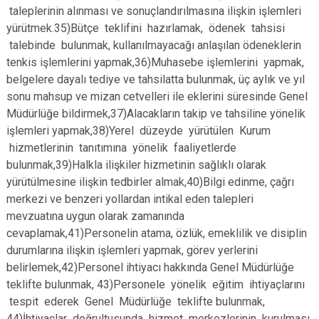
taleplerinin alınması ve sonuçlandırılmasına ilişkin işlemleri
yürütmek.35)Bütçe teklifini hazırlamak, ödenek tahsisi
talebinde bulunmak, kullanılmayacağı anlaşılan ödeneklerin
tenkis işlemlerini yapmak,36)Muhasebe işlemlerini yapmak,
belgelere dayalı tediye ve tahsilatta bulunmak, üç aylık ve yıl
sonu mahsup ve mizan cetvelleri ile eklerini süresinde Genel
Müdürlüğe bildirmek,37)Alacakların takip ve tahsiline yönelik
işlemleri yapmak,38)Yerel düzeyde yürütülen Kurum
hizmetlerinin tanıtımına yönelik faaliyetlerde
bulunmak,39)Halkla ilişkiler hizmetinin sağlıklı olarak
yürütülmesine ilişkin tedbirler almak,40)Bilgi edinme, çağrı
merkezi ve benzeri yollardan intikal eden talepleri
mevzuatına uygun olarak zamanında
cevaplamak,41)Personelin atama, özlük, emeklilik ve disiplin
durumlarına ilişkin işlemleri yapmak, görev yerlerini
belirlemek,42)Personel ihtiyacı hakkında Genel Müdürlüğe
teklifte bulunmak, 43)Personele yönelik eğitim ihtiyaçlarını
tespit ederek Genel Müdürlüğe teklifte bulunmak,
44)İhtiyaçlar doğrultusunda hizmet merkezlerinin kurulması,