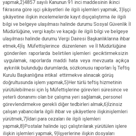
yapmak,2)4857 sayılı Kanunun 91 inci maddesinin ikinci
fıkrasına göre işçi şikâyetleri ile ilgili işlemleri yapmak, 3)İşçi
şikâyetine ilişkin incelemelerde kayıt dışıçalıştırma ile ilgili
bilgi ve belgeye ulaşılması halinde durumu Sosyal Güvenlik İl
Müdürlüğüne, vergi kaybı ve kaçağı ile ilgili bilgi ve belgeye
ulaşılması halinde durumu Vergi Dairesi Başkanlıklarına ihbar
etmek,4)İş Müfettişlerince düzenlenen ve İl Müdürlüğüne
gönderilen raporlarda belirtilen işlemleri geciktirmeksizin
uygulamak, raporlarda maddi hata veya mevzuata açıkça
aykırılık bulunduğu durumlarda, sözkonusu raporları İş Teftiş
Kurulu Başkanlığına intikal ettirmekve alınacak görüş
doğrultusunda işlem yapmak,5)Her türlü teftiş hizmetinin
yürütülebilmesi için İş Müfettişlerine görevleri süresince ve
yeterli donanımı olan bir çalışma yeri sağlamak, personel
görevlendirmekve gerekli diğer tedbirleri almak,6)İzinsiz
çalışan yabancılarla ilgili ihbar ve şikâyetlere ilişkinişlemleri
yürütmek,7)İdari para cezaları ile ilgili işlemleri
yapmak,8)Postalar halinde işçi çalıştırılarak yürütülen işlere
ilişkin işlemleri yapmak, 9)İşyerlerine ilişkin dosyaları