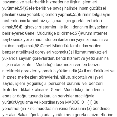
savunma ve seferberlik hizmetlerine ilişkin işlemleri
yürütmek,54)Seferberlik ve savaş halinde insan gücüözel
planlamasına yönelik işlemleri yapmak,55)Birimin bilgisayar
sistemlerinin kesintisiz çalışması için gerekli tedbirleri
almak,56)Bilgisayar sistemleri ile ilgili donanım ihtiyaçlarını
belirleyerek Genel Müdürlüğe bildirmek,57)Kurum internet
sayfasında yer alması istenen ilanlarının yayınlanmasını ve
takibini sağlamak,58)Genel Müdürlük tarafından verilen
benzer nitelikteki görevleri yapmak.(3) Hizmet merkezleri
yukarıda sayılan görevlerden, kendi hizmet ve yetki alanına
ilişkin olanlar ile İl Müdürlüğü tarafından verilen benzer
nitelikteki görevleri yapmakla yükümlüdür.(4) İl müdürlükleri ve
hizmet merkezleri görevlerini, nüfus, sigortalı ve işyeri
sayısı, işlem yoğunluğu, personel durumu ve benzeri
kriterler dikkate alınarak Genel Müdürlükçe belirlenen
esaslar doğrultusunda kurulan servisler aracılığıyla
yürütür.Uygulama ve koordinasyon MADDE 8 –(1) Bu
yönetmeliğin 7 nci maddesinin ikinci fıkrasının (a) bendinde
yer alan Bakanlığın taşrada yürütülmesi gereken hizmetlerine