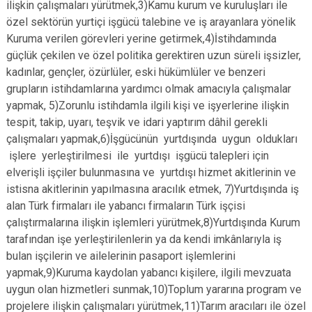
ilişkin çalışmaları yürütmek,3)Kamu kurum ve kuruluşları ile
özel sektörün yurtiçi işgücü talebine ve iş arayanlara yönelik
Kuruma verilen görevleri yerine getirmek,4)İstihdamında
güçlük çekilen ve özel politika gerektiren uzun süreli işsizler,
kadınlar, gençler, özürlüler, eski hükümlüler ve benzeri
grupların istihdamlarına yardımcı olmak amacıyla çalışmalar
yapmak, 5)Zorunlu istihdamla ilgili kişi ve işyerlerine ilişkin
tespit, takip, uyarı, teşvik ve idari yaptırım dâhil gerekli
çalışmaları yapmak,6)İşgücünün yurtdışında uygun oldukları
işlere yerleştirilmesi ile yurtdışı işgücü talepleri için
elverişli işçiler bulunmasına ve yurtdışı hizmet akitlerinin ve
istisna akitlerinin yapılmasına aracılık etmek, 7)Yurtdışında iş
alan Türk firmaları ile yabancı firmaların Türk işçisi
çalıştırmalarına ilişkin işlemleri yürütmek,8)Yurtdışında Kurum
tarafından işe yerleştirilenlerin ya da kendi imkânlarıyla iş
bulan işçilerin ve ailelerinin pasaport işlemlerini
yapmak,9)Kuruma kaydolan yabancı kişilere, ilgili mevzuata
uygun olan hizmetleri sunmak,10)Toplum yararına program ve
projelere ilişkin çalışmaları yürütmek,11)Tarım aracıları ile özel