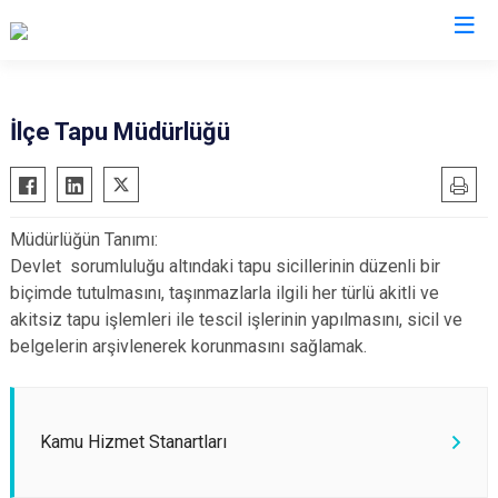
Kocaeli
İlçe Tapu Müdürlüğü
Gebze
Başiskele
Gölcük
Darıca
Müdürlüğün Tanımı:
Kandıra
Çayırova
Devlet sorumluluğu altındaki tapu sicillerinin düzenli bir
Karamürsel
Dilovası
biçimde tutulmasını, taşınmazlarla ilgili her türlü akitli ve
Körfez
İzmit
akitsiz tapu işlemleri ile tescil işlerinin yapılmasını, sicil ve
belgelerin arşivlenerek korunmasını sağlamak.
Derince
Kartepe
Kamu Hizmet Stanartları