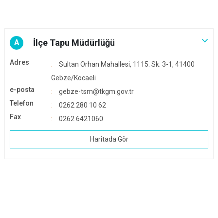
İlçe Tapu Müdürlüğü
A
Adres
Sultan Orhan Mahallesi, 1115. Sk. 3-1, 41400
Gebze/Kocaeli
e-posta
gebze-tsm@tkgm.gov.tr
Telefon
0262 280 10 62
Fax
0262 6421060
Haritada Gör