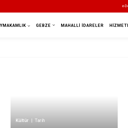
e-D
AYMAKAMLIK
GEBZE
MAHALLİ İDARELER
HİZMET
Kocaeli
Gebze
Gölcük
Kandıra
Kültür
|
Tarih
Karamürsel