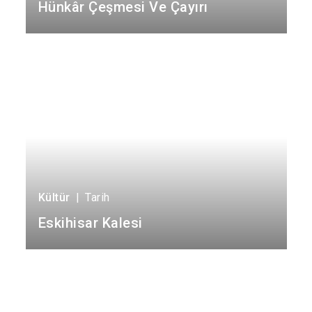
Hünkâr Çeşmesi Ve Çayırı
Körfez
Derince
Kültür
|
Tarih
Eskihisar Kalesi