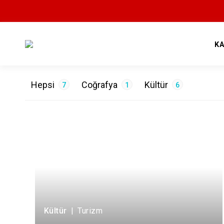
K
Hepsi
Coğrafya
Kültür
7
1
6
ETİKETLER
Nüfus
1
Tarih
4
Turizm
2
Kültür
|
Turizm