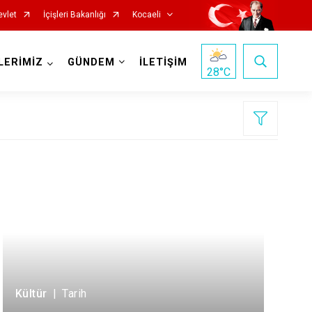
evlet
İçişleri Bakanlığı
Kocaeli
LERİMİZ
GÜNDEM
İLETİŞİM
28
°C
Başiskele
Darıca
Çayırova
Kültür
|
Tarih
Dilovası