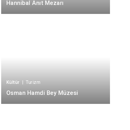
Hannibal Anıt Mezarı
İzmit
Kartepe
Kültür
|
Turizm
Osman Hamdi Bey Müzesi